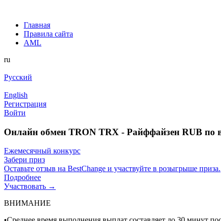
Главная
Правила сайта
AML
ru
Русский
English
Регистрация
Войти
Онлайн обмен TRON TRX - Райффайзен RUB по 
Ежемесячный конкурс
Забери приз
Оставьте отзыв на BestChange и участвуйте в розыгрыше приза.
Подробнее
Участвовать →
ВНИМАНИЕ
•Среднее время выполнения выплат составляет до 30 минут по