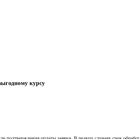
выгодному курсу
сле подтверждения оплаты заявки. В редких случаях срок обраб