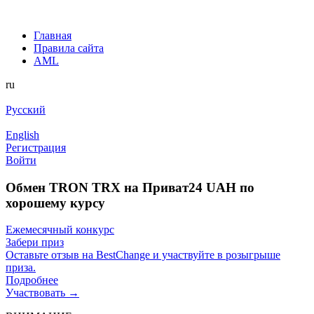
Главная
Правила сайта
AML
ru
Русский
English
Регистрация
Войти
Обмен TRON TRX на Приват24 UAH по
хорошему курсу
Ежемесячный конкурс
Забери приз
Оставьте отзыв на BestChange и участвуйте в розыгрыше
приза.
Подробнее
Участвовать →