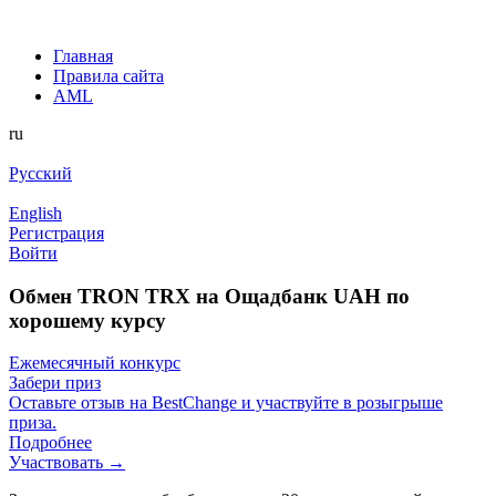
Главная
Правила сайта
AML
ru
Русский
English
Регистрация
Войти
Обмен TRON TRX на Ощадбанк UAH по
хорошему курсу
Ежемесячный конкурс
Забери приз
Оставьте отзыв на BestChange и участвуйте в розыгрыше
приза.
Подробнее
Участвовать →