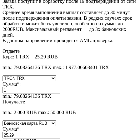
Заявка поступит в обработку после 19 подтверждений от сети
TRX.
Среднее время выполнения выплат составляет до 30 минут
после подтверждения оплаты заявки. В редких случаях срок
обработки может быть увеличен, особенно на суммы до
2000RUB. Максимальный регламент — до 3х банковских
дней.
В данном направлении проводится AML-проверка.
Отдаете
Курс:
1 TRX = 25.29 RUB
min.: 79.08264136 TRX
max.: 1 977.06603401 TRX
Сумма
*
:
min.: 79.08264136 TRX
Получаете
min.: 2 000 RUB
max.: 50 000 RUB
Сумма
*
: