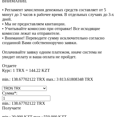
ВНИМАНИЕ
• Регламент зачисления денежных средств составляет от 5
минут до 3 часов в рабочее время. В отдельных случаях до 3-х
дней.
• Мы не предоставляем квитанции.
• Учитывайте комиссию при отправке! Все исходящие
комиссии лежат на отправителе.
• Внимание! Переводите сумму исключительно согласно
созданной Вами собственноручно заявки.
Оплачивайте заявку одним платежом, иначе система не
увидит оплату и ваша оплата не пройдет.
Отдаете
Курс:
1 TRX = 144.22 KZT
min.: 138.67702122 TRX
max.: 3 813.61808348 TRX
Сумма
*
:
min.: 138.67702122 TRX
Получаете
min.: 20 000 KZT
max.: 550 000 KZT