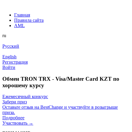
Главная
Правила сайта
AML
ru
Русский
English
Регистрация
Войти
Обмен TRON TRX - Visa/Master Card KZT по
хорошему курсу
Ежемесячный конкурс
Забери приз
Оставьте отзыв на BestChange и участвуйте в розыгрыше
приза.
Подробнее
Участвовать →