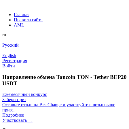
Главная
Правила сайта
AML
ru
Русский
English
Регистрация
Войти
Направление обмена Toncoin TON - Tether BEP20
USDT
Ежемесячный конкурс
Забери приз
Оставьте отзыв на BestChange и участвуйте в розыгрыше
приза.
Подробнее
Участвовать →