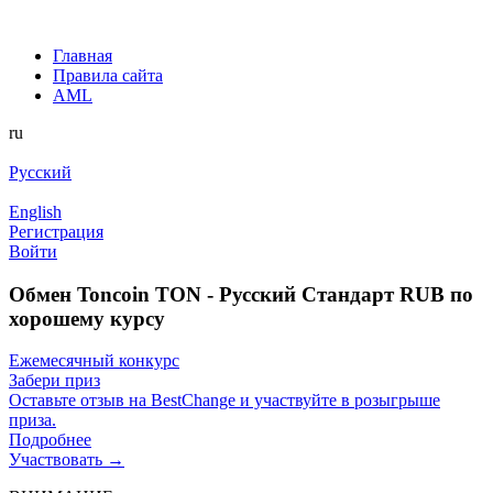
Главная
Правила сайта
AML
ru
Русский
English
Регистрация
Войти
Обмен Toncoin TON - Русский Стандарт RUB по
хорошему курсу
Ежемесячный конкурс
Забери приз
Оставьте отзыв на BestChange и участвуйте в розыгрыше
приза.
Подробнее
Участвовать →