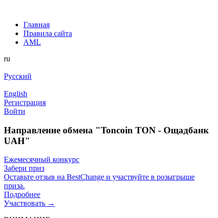
Главная
Правила сайта
AML
ru
Русский
English
Регистрация
Войти
Направление обмена "Toncoin TON - Ощадбанк
UAH"
Ежемесячный конкурс
Забери приз
Оставьте отзыв на BestChange и участвуйте в розыгрыше
приза.
Подробнее
Участвовать →