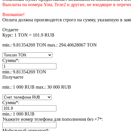
Выплаты на номера Yota, Теле2 и другие, не входящие в перече
Внимание!
Оплата должна производится строго на сумму, указанную в зая
Отдаете
Курс:
1 TON = 101.9 RUB
min.: 9.81354269 TON
max.: 294.40628067 TON
Сумма
*
:
min.: 9.81354269 TON
Получаете
min.: 1 000 RUB
max.: 30 000 RUB
Сумма
*
:
min.: 1 000 RUB
Укажите номер телефона для пополнения без +7
*
:
Мобильный оператор
*
: