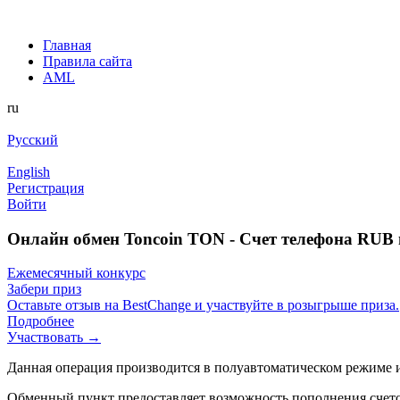
Главная
Правила сайта
AML
ru
Русский
English
Регистрация
Войти
Онлайн обмен Toncoin TON - Счет телефона RUB 
Ежемесячный конкурс
Забери приз
Оставьте отзыв на BestChange и участвуйте в розыгрыше приза.
Подробнее
Участвовать →
Данная операция производится в полуавтоматическом режиме и
Обменный пункт предоставляет возможность пополнения счето