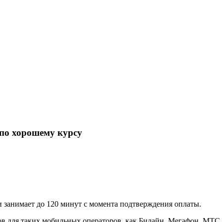
по хорошему курсу
 занимает до 120 минут с момента подтверждения оплаты.
в для таких мобильных операторов, как Билайн, Мегафон, МТС