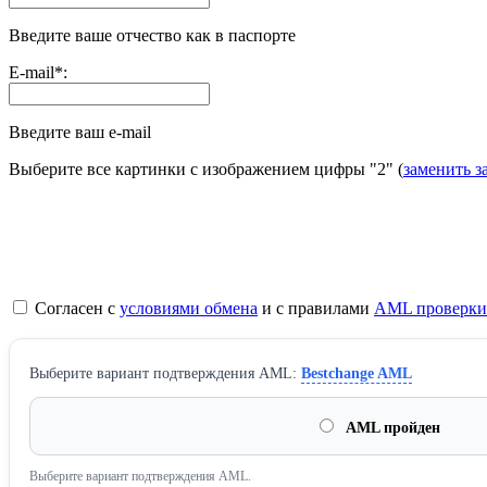
Введите ваше отчество как в паспорте
E-mail
*
:
Введите ваш e-mail
Выберите все картинки с изображением цифры
"2"
(
заменить з
Согласен с
условиями обмена
и с правилами
AML проверки
Выберите вариант подтверждения AML:
Bestchange AML
AML пройден
Выберите вариант подтверждения AML.