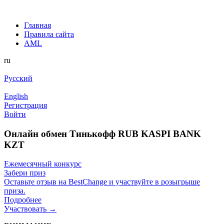
Главная
Правила сайта
AML
ru
Русский
English
Регистрация
Войти
Онлайн обмен Тинькофф RUB KASPI BANK
KZT
Ежемесячный конкурс
Забери приз
Оставьте отзыв на BestChange и участвуйте в розыгрыше
приза.
Подробнее
Участвовать →