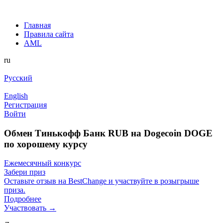
Главная
Правила сайта
AML
ru
Русский
English
Регистрация
Войти
Обмен Тинькофф Банк RUB на Dogecoin DOGE
по хорошему курсу
Ежемесячный конкурс
Забери приз
Оставьте отзыв на BestChange и участвуйте в розыгрыше
приза.
Подробнее
Участвовать →