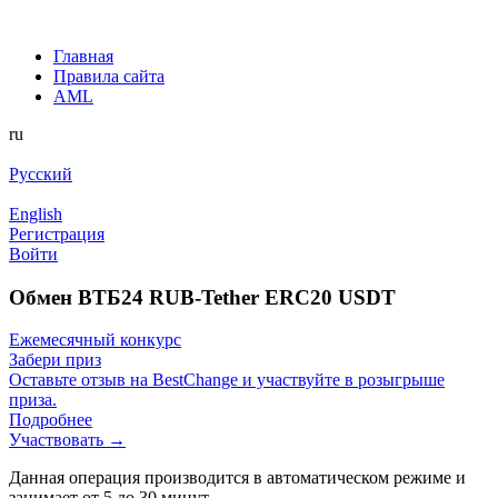
Главная
Правила сайта
AML
ru
Русский
English
Регистрация
Войти
Обмен ВТБ24 RUB-Tether ERC20 USDT
Ежемесячный конкурс
Забери приз
Оставьте отзыв на BestChange и участвуйте в розыгрыше
приза.
Подробнее
Участвовать →
Данная операция производится в автоматическом режиме и
занимает от 5 до 30 минут.