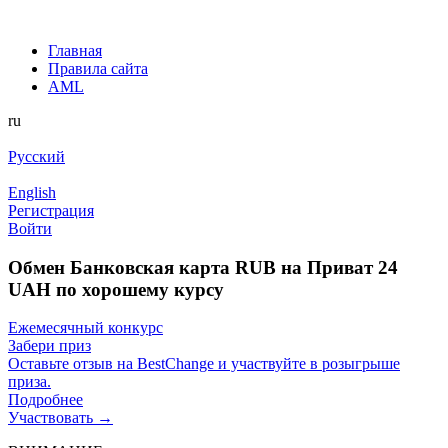
Главная
Правила сайта
AML
ru
Русский
English
Регистрация
Войти
Обмен Банковская карта RUB на Приват 24
UAH по хорошему курсу
Ежемесячный конкурс
Забери приз
Оставьте отзыв на BestChange и участвуйте в розыгрыше
приза.
Подробнее
Участвовать →