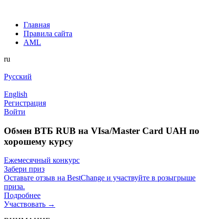
Главная
Правила сайта
AML
ru
Русский
English
Регистрация
Войти
Обмен ВТБ RUB на VIsa/Master Card UAH по
хорошему курсу
Ежемесячный конкурс
Забери приз
Оставьте отзыв на BestChange и участвуйте в розыгрыше
приза.
Подробнее
Участвовать →