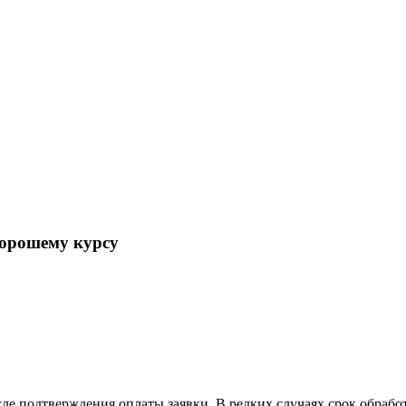
хорошему курсу
сле подтверждения оплаты заявки. В редких случаях срок обраб