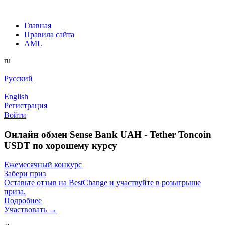
Главная
Правила сайта
AML
ru
Русский
English
Регистрация
Войти
Онлайн обмен Sense Bank UAH - Tether Toncoin
USDT по хорошему курсу
Ежемесячный конкурс
Забери приз
Оставьте отзыв на BestChange и участвуйте в розыгрыше
приза.
Подробнее
Участвовать →