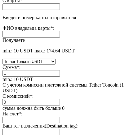
С карты
*
:
Введите номер карты отправителя
ФИО владельца карты
*
:
Получаете
min.: 10 USDT
max.: 174.64 USDT
Сумма
*
:
min.: 10 USDT
С учетом комиссии платежной системы Tether Toncoin (1
USDT)
С комиссией
*
:
сумма должна быть больше 0
На счет
*
:
Ваш тег назначения(Destination tag):