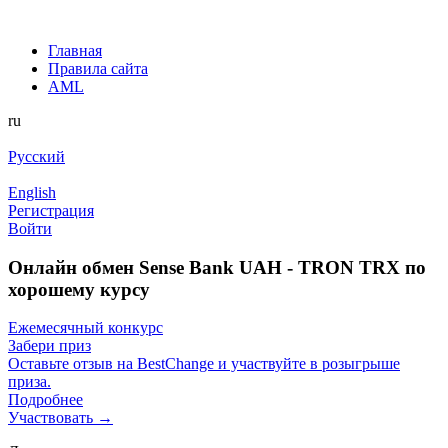
Главная
Правила сайта
AML
ru
Русский
English
Регистрация
Войти
Онлайн обмен Sense Bank UAH - TRON TRX по
хорошему курсу
Ежемесячный конкурс
Забери приз
Оставьте отзыв на BestChange и участвуйте в розыгрыше
приза.
Подробнее
Участвовать →