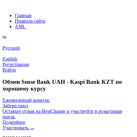
Главная
Правила сайта
AML
ru
Русский
English
Регистрация
Войти
Обмен Sense Bank UAH - Kaspi Bank KZT по
хорошему курсу
Ежемесячный конкурс
Забери приз
Оставьте отзыв на BestChange и участвуйте в розыгрыше
приза.
Подробнее
Участвовать →