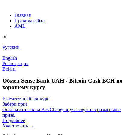
Главная
Правила сайта
AML
ru
Русский
English
Регистрация
Войти
Обмен Sense Bank UAH - Bitcoin Cash BCH по
хорошему курсу
Ежемесячный конкурс
Забери приз
Оставьте отзыв на BestChange и участвуйте в розыгрыше
приза.
Подробнее
Участвовать →