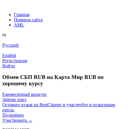
Главная
Правила сайта
AML
ru
Русский
English
Регистрация
Войти
Обмен СБП RUB на Карта Мир RUB по
хорошему курсу
Ежемесячный конкурс
Забери приз
Оставьте отзыв на BestChange и участвуйте в розыгрыше
приза.
Подробнее
Участвовать →