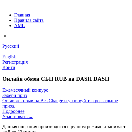
Главная
Правила сайта
AML
ru
Русский
English
Регистрация
Войти
Онлайн обмен СБП RUB на DASH DASH
Ежемесячный конкурс
Забери приз
Оставьте отзыв на BestChange и участвуйте в розыгрыше
приза.
Подробнее
Участвовать →
Данная операция производится в ручном режиме и занимает
от 5 до 30 минут.