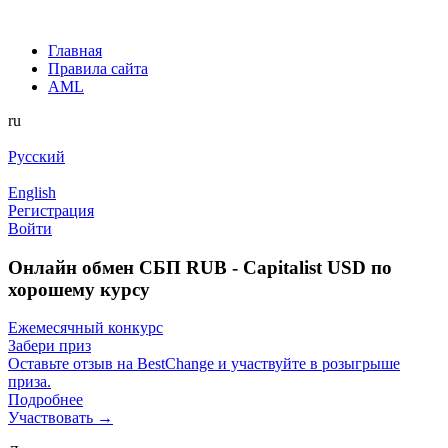
Главная
Правила сайта
AML
ru
Русский
English
Регистрация
Войти
Онлайн обмен СБП RUB - Capitalist USD по
хорошему курсу
Ежемесячный конкурс
Забери приз
Оставьте отзыв на BestChange и участвуйте в розыгрыше
приза.
Подробнее
Участвовать →