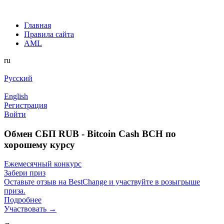
Главная
Правила сайта
AML
ru
Русский
English
Регистрация
Войти
Обмен СБП RUB - Bitcoin Cash BCH по
хорошему курсу
Ежемесячный конкурс
Забери приз
Оставьте отзыв на BestChange и участвуйте в розыгрыше
приза.
Подробнее
Участвовать →