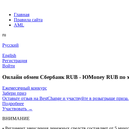
Главная
Правила сайта
AML
ru
Русский
English
Регистрация
Войти
Онлайн обмен Сбербанк RUB - ЮMoney RUB по 
Ежемесячный конкурс
Забери приз
Оставьте отзыв на BestChange и участвуйте в розыгрыше приза.
Подробнее
Участвовать →
ВНИМАНИЕ
• Регламент зачисления денежных средств составляет от 5 минут