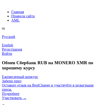
Главная
Правила сайта
AML
ru
Русский
English
Регистрация
Войти
Обмен Сбербанк RUB на MONERO XMR по
хорошему курсу
Ежемесячный конкурс
Забери приз
Оставьте отзыв на BestChange и участвуйте в розыгрыше
приза.
Подробнее
Участвовать →