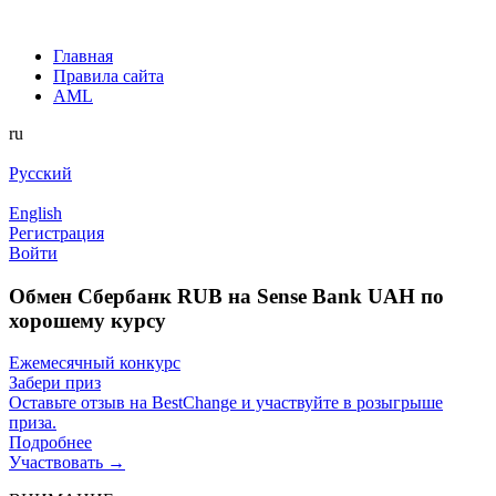
Главная
Правила сайта
AML
ru
Русский
English
Регистрация
Войти
Обмен Сбербанк RUB на Sense Bank UAH по
хорошему курсу
Ежемесячный конкурс
Забери приз
Оставьте отзыв на BestChange и участвуйте в розыгрыше
приза.
Подробнее
Участвовать →