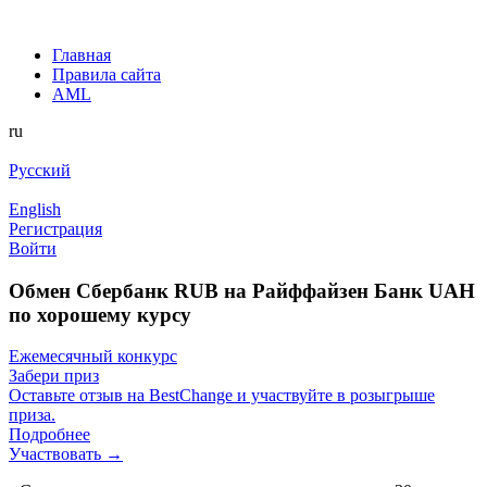
Главная
Правила сайта
AML
ru
Русский
English
Регистрация
Войти
Обмен Сбербанк RUB на Райффайзен Банк UAH
по хорошему курсу
Ежемесячный конкурс
Забери приз
Оставьте отзыв на BestChange и участвуйте в розыгрыше
приза.
Подробнее
Участвовать →