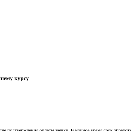
шему курсу
сле подтверждения оплаты заявки. В ночное время срок обработ