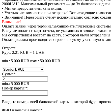
2000UAH. Максимальный регламент — до 3х банковских дней.
• Мы не предоставляем квитанции.
• Учитывайте комиссию при отправке! Все исходящие комиссии
• Внимание! Переводите сумму исключительно согласно созда
Внимание!
Оплата заявки через терминалы/банкоматы/платежные системы
В случае оплаты с карты/счета, не указанных в заявке, а такж
мы осуществляем возврат на карту, с которой были отправлены
Оплата должна производится строго на сумму, указанную в зая
Отдаете
Курс:
2.21 RUB = 1 UAH
min.: 5 000 RUB
max.: 50 000 RUB
Сумма
*
:
min.: 5 000 RUB
Номер карты:
*
:
Введите номер своей банковской карты, с которой будет произ
ФИО владельца карты
*
: