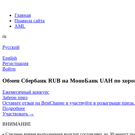
Главная
Правила сайта
AML
ru
Русский
English
Регистрация
Войти
Обмен Сбербанк RUB на МоноБанк UAH по хоро
Ежемесячный конкурс
Забери приз
Оставьте отзыв на BestChange и участвуйте в розыгрыше приза.
Подробнее
Участвовать →
ВНИМАНИЕ
• Среднее время выполнения выплат составляет до 30 минут по