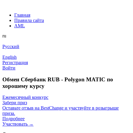
Главная
Правила сайта
AML
ru
Русский
English
Регистрация
Войти
Обмен Сбербанк RUB - Polygon MATIC по
хорошему курсу
Ежемесячный конкурс
Забери приз
Оставьте отзыв на BestChange и участвуйте в розыгрыше
приза.
Подробнее
Участвовать →