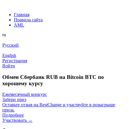
Главная
Правила сайта
AML
ru
Русский
English
Регистрация
Войти
Обмен Сбербанк RUB на Bitcoin BTC по
хорошему курсу
Ежемесячный конкурс
Забери приз
Оставьте отзыв на BestChange и участвуйте в розыгрыше
приза.
Подробнее
Участвовать →