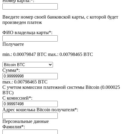
Номер карты:
*
:
Введите номер своей банковской карты, с которой будет
произведен платеж
ФИО владельца карты
*
:
Получаете
min.: 0.00079847 BTC
max.: 0.00798465 BTC
Сумма
*
:
max.: 0.00798465 BTC
С учетом комиссии платежной системы Bitcoin (0.000025
BTC)
С комиссией
*
:
Адрес кошелька Bitcoin получателя
*
:
Персональные данные
Фамилия
*
: