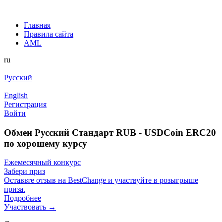
Главная
Правила сайта
AML
ru
Русский
English
Регистрация
Войти
Обмен Русский Стандарт RUB - USDCoin ERC20
по хорошему курсу
Ежемесячный конкурс
Забери приз
Оставьте отзыв на BestChange и участвуйте в розыгрыше
приза.
Подробнее
Участвовать →