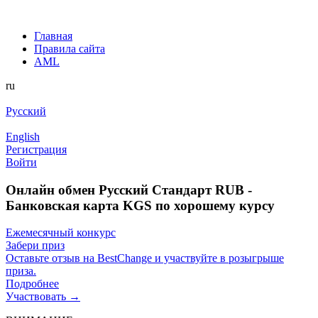
Главная
Правила сайта
AML
ru
Русский
English
Регистрация
Войти
Онлайн обмен Русский Стандарт RUB -
Банковская карта KGS по хорошему курсу
Ежемесячный конкурс
Забери приз
Оставьте отзыв на BestChange и участвуйте в розыгрыше
приза.
Подробнее
Участвовать →