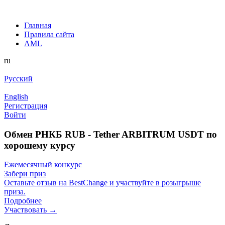
Главная
Правила сайта
AML
ru
Русский
English
Регистрация
Войти
Обмен РНКБ RUB - Tether ARBITRUM USDT по
хорошему курсу
Ежемесячный конкурс
Забери приз
Оставьте отзыв на BestChange и участвуйте в розыгрыше
приза.
Подробнее
Участвовать →