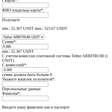
с карты
*
:
ФИО владельца карты
*
:
Получаете
min.: 52.367 USDT
max.: 523.67 USDT
Сумма
*
:
min.: 52.367 USDT
С учетом комиссии платежной системы Tether ARBITRUM (1
USDT)
С комиссией
*
:
сумма должна быть больше 0
Укажите кошелек получателя
*
:
Персональные данные
Фамилия
*
:
Введите вашу фамилию как в паспорте