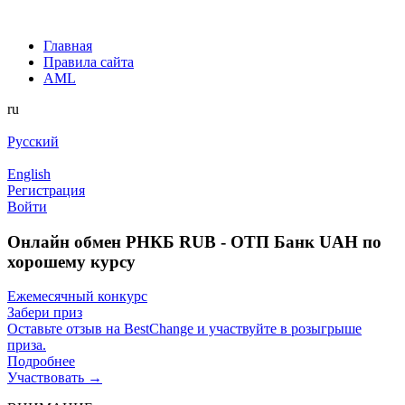
Главная
Правила сайта
AML
ru
Русский
English
Регистрация
Войти
Онлайн обмен РНКБ RUB - ОТП Банк UAH по
хорошему курсу
Ежемесячный конкурс
Забери приз
Оставьте отзыв на BestChange и участвуйте в розыгрыше
приза.
Подробнее
Участвовать →