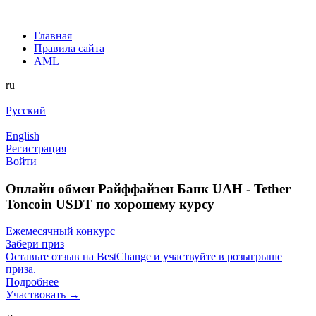
Главная
Правила сайта
AML
ru
Русский
English
Регистрация
Войти
Онлайн обмен Райффайзен Банк UAH - Tether
Toncoin USDT по хорошему курсу
Ежемесячный конкурс
Забери приз
Оставьте отзыв на BestChange и участвуйте в розыгрыше
приза.
Подробнее
Участвовать →