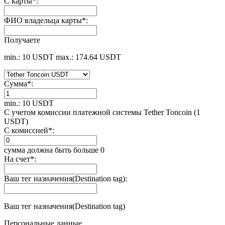
С карты
*
:
ФИО владельца карты
*
:
Получаете
min.: 10 USDT
max.: 174.64 USDT
Сумма
*
:
min.: 10 USDT
С учетом комиссии платежной системы Tether Toncoin (1
USDT)
С комиссией
*
:
сумма должна быть больше 0
На счет
*
:
Ваш тег назначения(Destination tag):
Ваш тег назначения(Destination tag)
Персональные данные