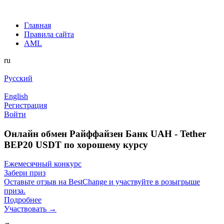
Главная
Правила сайта
AML
ru
Русский
English
Регистрация
Войти
Онлайн обмен Райффайзен Банк UAH - Tether
BEP20 USDT по хорошему курсу
Ежемесячный конкурс
Забери приз
Оставьте отзыв на BestChange и участвуйте в розыгрыше
приза.
Подробнее
Участвовать →