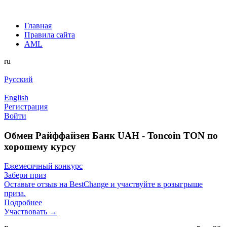
Главная
Правила сайта
AML
ru
Русский
English
Регистрация
Войти
Обмен Райффайзен Банк UAH - Toncoin TON по
хорошему курсу
Ежемесячный конкурс
Забери приз
Оставьте отзыв на BestChange и участвуйте в розыгрыше
приза.
Подробнее
Участвовать →