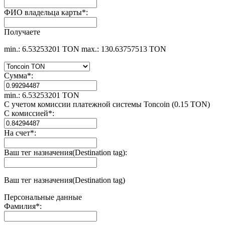
ФИО владельца карты
*
:
Получаете
min.: 6.53253201 TON
max.: 130.63757513 TON
Сумма
*
:
min.: 6.53253201 TON
С учетом комиссии платежной системы Toncoin (0.15 TON)
С комиссией
*
:
На счет
*
:
Ваш тег назначения(Destination tag):
Ваш тег назначения(Destination tag)
Персональные данные
Фамилия
*
: