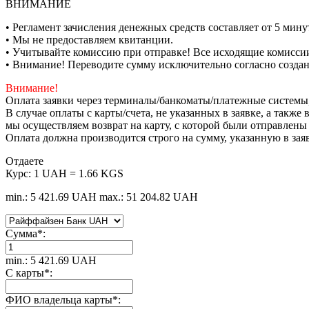
ВНИМАНИЕ
• Регламент зачисления денежных средств составляет от 5 минут
• Мы не предоставляем квитанции.
• Учитывайте комиссию при отправке! Все исходящие комиссии
• Внимание! Переводите сумму исключительно согласно созда
Внимание!
Оплата заявки через терминалы/банкоматы/платежные системы
В случае оплаты с карты/счета, не указанных в заявке, а такж
мы осуществляем возврат на карту, с которой были отправлены
Оплата должна производится строго на сумму, указанную в зая
Отдаете
Курс:
1 UAH = 1.66 KGS
min.: 5 421.69 UAH
max.: 51 204.82 UAH
Сумма
*
:
min.: 5 421.69 UAH
С карты
*
:
ФИО владельца карты
*
: