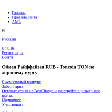
Главная
Правила сайта
AML
ru
Русский
English
Регистрация
Войти
Обмен Райффайзен RUB - Toncoin TON по
хорошему курсу
Ежемесячный конкурс
Забери приз
Оставьте отзыв на BestChange и участвуйте в розыгрыше
приза.
Подробнее
Участвовать →