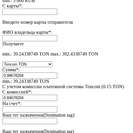
min.: 5 000 RUB
С карты
*
:
Введите номер карты отправителя
ФИО владельца карты
*
:
Получаете
min.: 39.24338749 TON
max.: 392.4338749 TON
Сумма
*
:
min.: 39.24338749 TON
С учетом комиссии платежной системы Toncoin (0.15 TON)
С комиссией
*
:
На счет
*
:
Ваш тег назначения(Destination tag):
Ваш тег назначения(Destination tag)