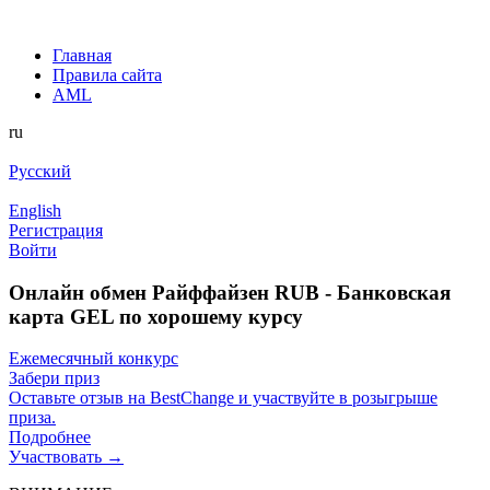
Главная
Правила сайта
AML
ru
Русский
English
Регистрация
Войти
Онлайн обмен Райффайзен RUB - Банковская
карта GEL по хорошему курсу
Ежемесячный конкурс
Забери приз
Оставьте отзыв на BestChange и участвуйте в розыгрыше
приза.
Подробнее
Участвовать →