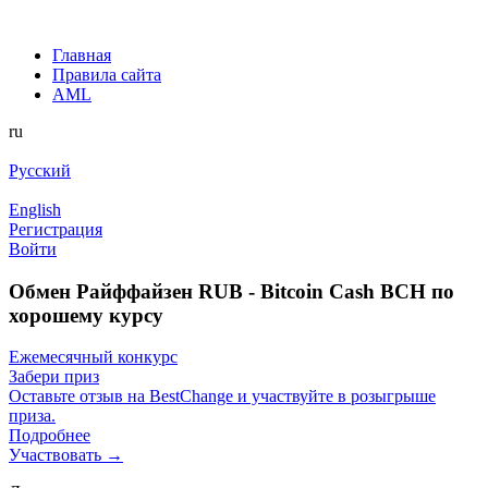
Главная
Правила сайта
AML
ru
Русский
English
Регистрация
Войти
Обмен Райффайзен RUB - Bitcoin Cash BCH по
хорошему курсу
Ежемесячный конкурс
Забери приз
Оставьте отзыв на BestChange и участвуйте в розыгрыше
приза.
Подробнее
Участвовать →