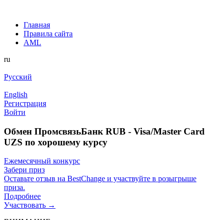
Главная
Правила сайта
AML
ru
Русский
English
Регистрация
Войти
Обмен ПромсвязьБанк RUB - Visa/Master Card
UZS по хорошему курсу
Ежемесячный конкурс
Забери приз
Оставьте отзыв на BestChange и участвуйте в розыгрыше
приза.
Подробнее
Участвовать →