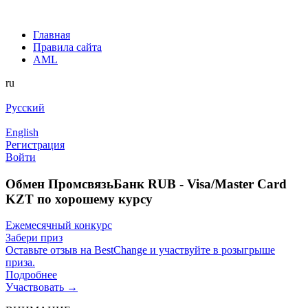
Главная
Правила сайта
AML
ru
Русский
English
Регистрация
Войти
Обмен ПромсвязьБанк RUB - Visa/Master Card
KZT по хорошему курсу
Ежемесячный конкурс
Забери приз
Оставьте отзыв на BestChange и участвуйте в розыгрыше
приза.
Подробнее
Участвовать →