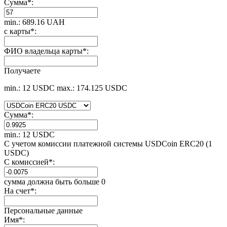
Сумма
*
:
min.: 689.16 UAH
с карты
*
:
ФИО владельца карты
*
:
Получаете
min.: 12 USDC
max.: 174.125 USDC
Сумма
*
:
min.: 12 USDC
С учетом комиссии платежной системы USDCoin ERC20 (1
USDC)
С комиссией
*
:
сумма должна быть больше 0
На счет
*
:
Персональные данные
Имя
*
: