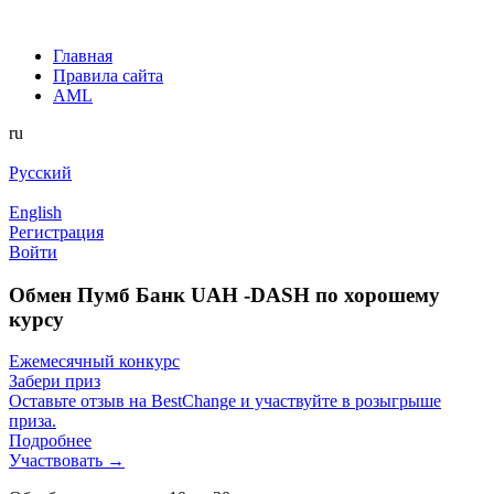
Главная
Правила сайта
AML
ru
Русский
English
Регистрация
Войти
Обмен Пумб Банк UAH -DASH по хорошему
курсу
Ежемесячный конкурс
Забери приз
Оставьте отзыв на BestChange и участвуйте в розыгрыше
приза.
Подробнее
Участвовать →