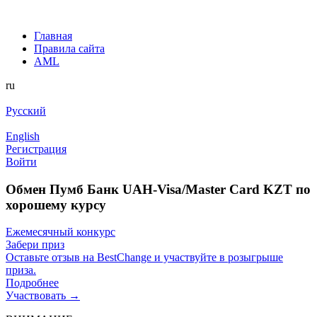
Главная
Правила сайта
AML
ru
Русский
English
Регистрация
Войти
Обмен Пумб Банк UAH-Visa/Master Card KZT по
хорошему курсу
Ежемесячный конкурс
Забери приз
Оставьте отзыв на BestChange и участвуйте в розыгрыше
приза.
Подробнее
Участвовать →