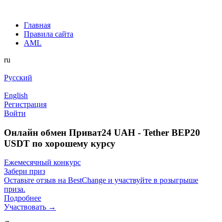
Главная
Правила сайта
AML
ru
Русский
English
Регистрация
Войти
Онлайн обмен Приват24 UAH - Tether BEP20
USDT по хорошему курсу
Ежемесячный конкурс
Забери приз
Оставьте отзыв на BestChange и участвуйте в розыгрыше
приза.
Подробнее
Участвовать →