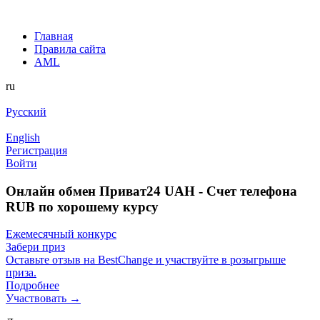
Главная
Правила сайта
AML
ru
Русский
English
Регистрация
Войти
Онлайн обмен Приват24 UAH - Счет телефона
RUB по хорошему курсу
Ежемесячный конкурс
Забери приз
Оставьте отзыв на BestChange и участвуйте в розыгрыше
приза.
Подробнее
Участвовать →