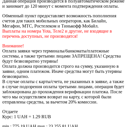
Данная операция производится в полуавтоматическом режиме
и занимает до 120 минут с момента подтверждения оплаты.
Обменный пункт предоставляет возможность пополнения
счетов для таких мобильных операторов, как Билайн,
Мегафон, МТС, Ростелеком и Тинькофф Мобайл.
Выплаты на номера Yota, Теле2 и другие, не входящие в
перечень доступных, не производятся!
Внимание!
Оплата заявки через терминалы/банкоматы/платежные
системы, а также третьими лицами ЗАПРЕЩЕНА! Средства
будут безвозвратно утеряны!
Оплата должна производится строго на сумму, указанную в
заявке, одним платежом. Иначе средства могут быть утеряны
безвозвратно.
В случае оплаты с карты/счета, не указанных в заявке, а также
в случае подозрения оплаты третьими лицами, операция будет
заблокирована до прохождения верификации платежа. После
чего мы осуществляем возврат на карту, с которой были
отправлены средства, за вычетом 20% комиссии.
Отдаете
Курс:
1 UAH = 1.29 RUB
min.: 775.19 UAH
max.: 23 255.81 UAH