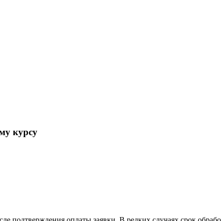
му курсу
осле подтверждения оплаты заявки. В редких случаях срок обра