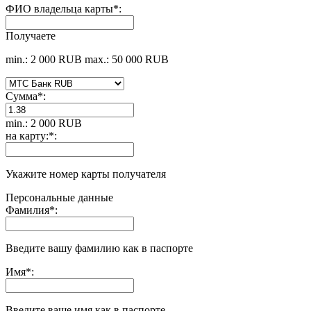
ФИО владельца карты
*
:
Получаете
min.: 2 000 RUB
max.: 50 000 RUB
Сумма
*
:
min.: 2 000 RUB
на карту:
*
:
Укажите номер карты получателя
Персональные данные
Фамилия
*
:
Введите вашу фамилию как в паспорте
Имя
*
:
Введите ваше имя как в паспорте