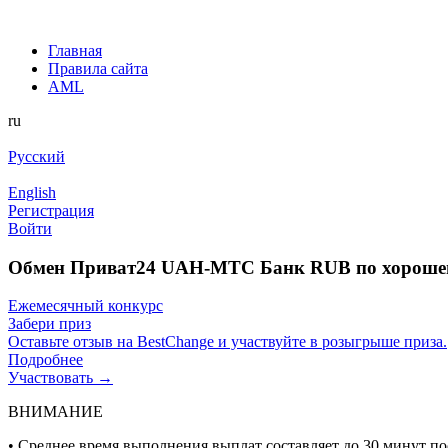
Главная
Правила сайта
AML
ru
Русский
English
Регистрация
Войти
Обмен Приват24 UAH-МТС Банк RUB по хороше
Ежемесячный конкурс
Забери приз
Оставьте отзыв на BestChange и участвуйте в розыгрыше приза.
Подробнее
Участвовать →
ВНИМАНИЕ
• Среднее время выполнения выплат составляет до 30 минут п